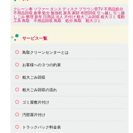
クレーン車
ソファー
タンス
ディスク
ブラウン管TV
不用品処分
不用品回収
倉庫
処分
勉強机
家具
家財
布団回収
引っ越し
引っ越
しごみ
整理
新年
日用品
法人
片付け
粗大ごみ回収
粗大ゴミ
電動
工具
鳥取 不用品回収
鳥取 処分
鳥取 粗大ゴミ
サービス一覧
鳥取クリーンセンターとは
お客様への３つの約束
粗大ごみ回収
粗大ごみ回収の流れ
ゴミ屋敷片付け
汚部屋片付け
トラックパック料金表