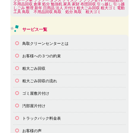
クレーン車
ソファー
タンス
ディスク
ブラウン管TV
不用品処分
不用品回収
倉庫
処分
勉強机
家具
家財
布団回収
引っ越し
引っ越
しごみ
整理
新年
日用品
法人
片付け
粗大ごみ回収
粗大ゴミ
電動
工具
鳥取 不用品回収
鳥取 処分
鳥取 粗大ゴミ
サービス一覧
鳥取クリーンセンターとは
お客様への３つの約束
粗大ごみ回収
粗大ごみ回収の流れ
ゴミ屋敷片付け
汚部屋片付け
トラックパック料金表
お客様の声