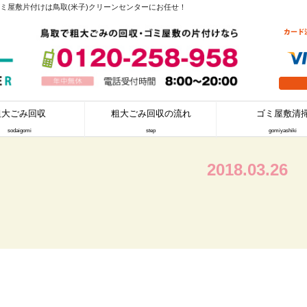
ミ屋敷片付けは鳥取(米子)クリーンセンターにお任せ！
粗大ごみ回収
粗大ごみ回収の流れ
ゴミ屋敷清
sodaigomi
step
gomiyashiki
2018.03.26