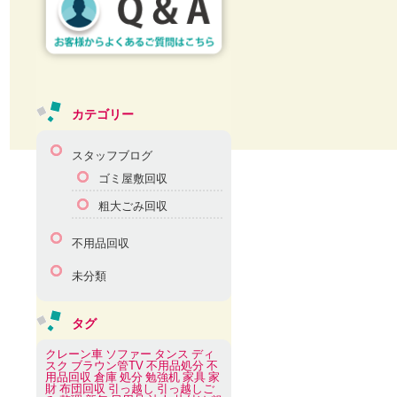
カテゴリー
スタッフブログ
ゴミ屋敷回収
粗大ごみ回収
不用品回収
未分類
タグ
クレーン車
ソファー
タンス
ディ
スク
ブラウン管TV
不用品処分
不
用品回収
倉庫
処分
勉強机
家具
家
財
布団回収
引っ越し
引っ越しご