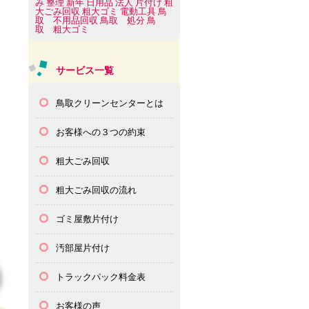
み
整理
新年
日用品
法人
片付け
粗
大ごみ回収
粗大ゴミ
電動工具
鳥
取 不用品回収
鳥取 処分
鳥
取 粗大ゴミ
サービス一覧
鳥取クリーンセンターとは
お客様への３つの約束
粗大ごみ回収
粗大ごみ回収の流れ
ゴミ屋敷片付け
汚部屋片付け
トラックパック料金表
お客様の声