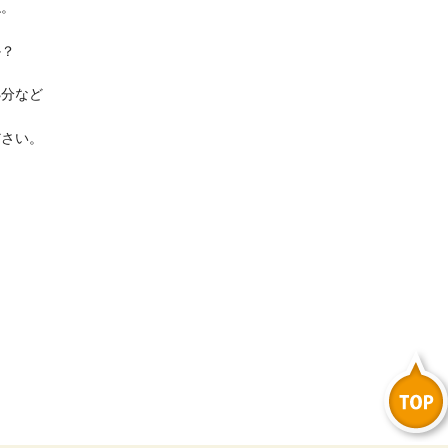
ね。
か？
処分など
ださい。